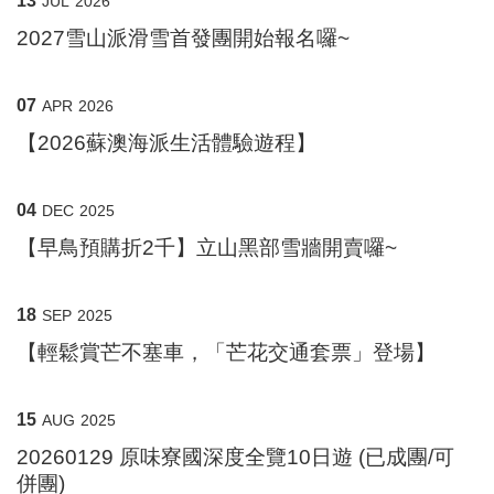
JUL
2026
2027雪山派滑雪首發團開始報名囉~
07
APR
2026
【2026蘇澳海派生活體驗遊程】
04
DEC
2025
【早鳥預購折2千】立山黑部雪牆開賣囉~
18
SEP
2025
【輕鬆賞芒不塞車，「芒花交通套票」登場】
15
AUG
2025
20260129 原味寮國深度全覽10日遊 (已成團/可
併團)