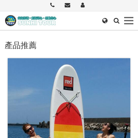
首
頁
關
於
我
產品推薦
們
最
新
消
息
遊
程
介
紹
聯