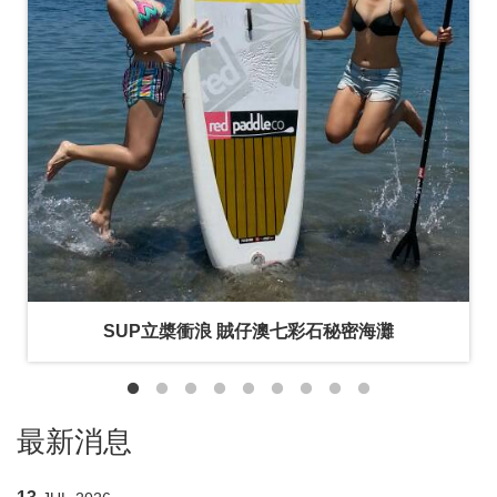
絡
我
們
旅
客
回
饋
SUP立槳衝浪 賊仔澳七彩石秘密海灘
最新消息
13