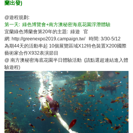
蘭出發)
@遊程規劃:
第一天: 綠色博覽會+南方澳秘密海底花園浮潛體驗
宜蘭綠色博蘭會第20年的主題: 綠遊 官
網:
http://greenexpo2019.campaign.tw/
時間: 3/30-5/12
為期44天的活動串起 10個展覽區域X12特色裝置X200國際
藝術家合作X932表演節目
@
南方澳秘密海底花園半日體驗活動
(請點選超連結進入體
驗遊程)