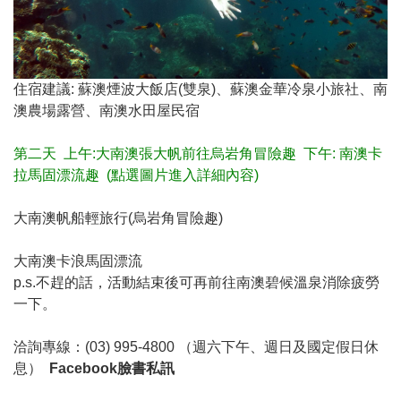
住宿建議: 蘇澳煙波大飯店(雙泉)、蘇澳金華冷泉小旅社、南
澳農場露營、南澳水田屋民宿
第二天 上午:大南澳張大帆前往烏岩角冒險趣 下午: 南澳卡
拉馬固漂流趣 (點選圖片進入詳細內容)
大南澳帆船輕旅行(烏岩角冒險趣)
大南澳卡浪馬固漂流
p.s.不趕的話，活動結束後可再前往南澳碧候溫泉消除疲勞
一下。
洽詢專線：(03) 995-4800 （週六下午、週日及國定假日休
息）
Facebook臉書私訊