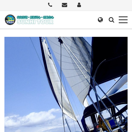
首
頁
關
於
我
們
最
新
消
息
遊
程
介
紹
聯