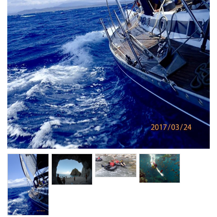
絡
我
們
旅
客
回
饋