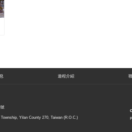
息
遊程介紹
四號
C
o Township, Yilan County 270, Taiwan (R.O.C.)
P