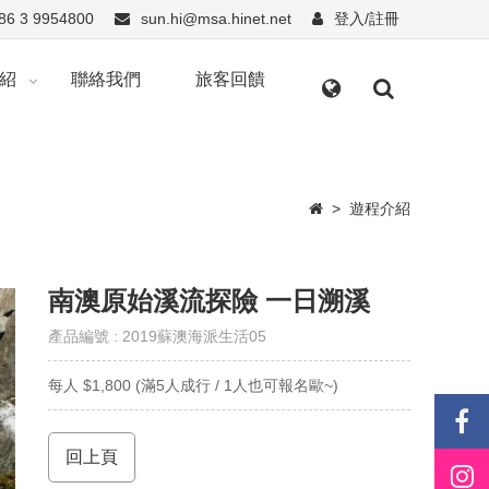
86 3 9954800
sun.hi@msa.hinet.net
登入/註冊
紹
聯絡我們
旅客回饋
>
遊程介紹
南澳原始溪流探險 一日溯溪
產品編號 : 2019蘇澳海派生活05
每人 $1,800 (滿5人成行 / 1人也可報名歐~)
回上頁