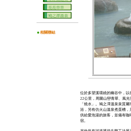
相關聯結
位於多望溪環繞的幽谷中，以往
22公里，周圍山巒青翠、風
「燒水」。鳩之澤溫泉泉質屬
浴，另有仿火山溫泉煮蛋槽，只
供給愛泡湯的旅客，並備有咖啡
宿。
另外尚有河道護堤生態工法展