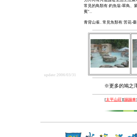
常見的鳥類有:釣魚翁-翠鳥、
賓"...
青背山雀.. 常見魚類有:苦花-臺
update:2006/03/31
※更多的鳩之澤
[
太平山莊
][
蹦蹦車